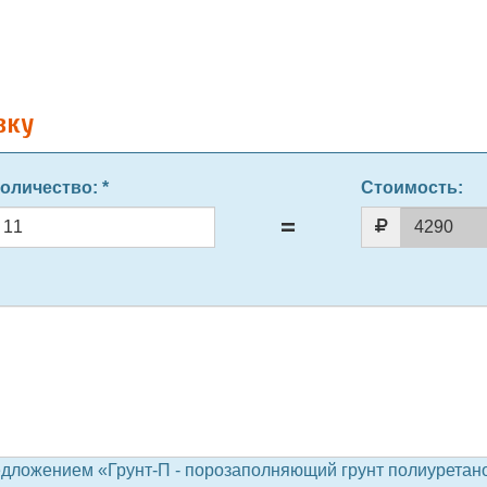
вку
оличество
: *
Стоимость:
едложением «Грунт-П - порозаполняющий грунт полиурета