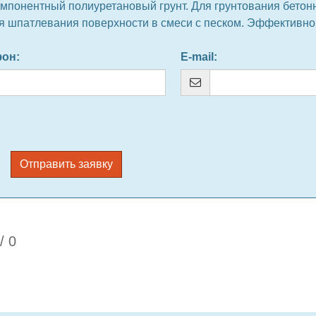
мпонентный полиуретановый грунт. Для грунтования бетон
для шпатлевания поверхности в смеси с песком. Эффективно
фон
:
E-mail
:
Отправить заявку
/
0