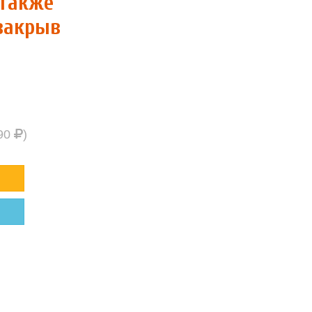
 также
 закрыв
290
)