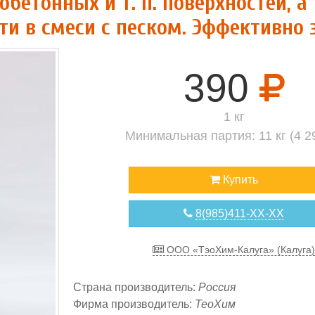
обетонных и т. п. поверхностей, а
ти в смеси с песком. Эффективно
390
1 кг
Минимальная партия: 11 кг (4 
Купить
8(985)411-XX-XX
ООО «ТэоХим-Калуга» (Калуга)
Страна производитель:
Россия
Фирма производитель:
ТеоХим