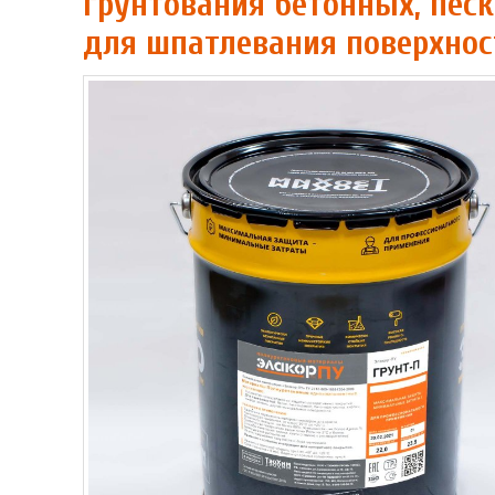
грунтования бетонных, песк
для шпатлевания поверхнос