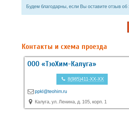
Будем благодарны, если Вы оставите отзыв об 
Контакты и схема проезда
ООО «ТэоХим-Калуга»
8(985)411-XX-XX
ppkl@teohim.ru
Калуга, ул. Ленина, д. 105, корп. 1