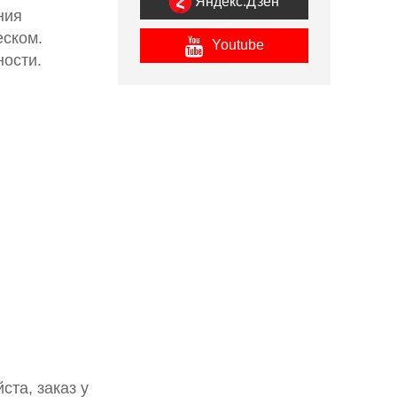
Яндекс.Дзен
ания
еском.
Youtube
ости.
та, заказ у