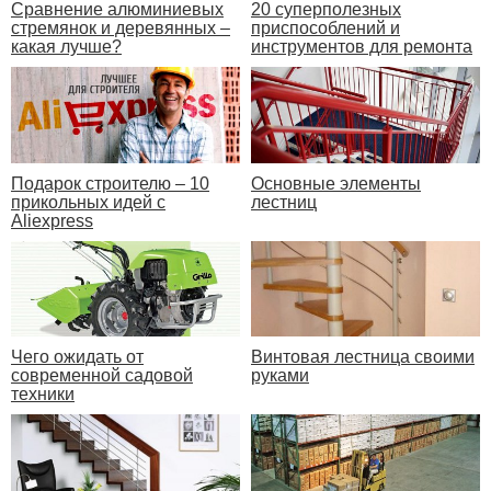
Сравнение алюминиевых
20 суперполезных
стремянок и деревянных –
приспособлений и
какая лучше?
инструментов для ремонта
Подарок строителю – 10
Основные элементы
прикольных идей с
лестниц
Aliexpress
Чего ожидать от
Винтовая лестница своими
современной садовой
руками
техники