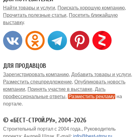
Найти товары и услуги
Поискать хорошую компанию
Прочитать полезные статьи
Посетить ближайшую
выставку
ДЛЯ ПРОДАВЦОВ
Зарегистрировать компанию
Добавить товары и услуги
Разместить спецпредложение
Опубликовать новость
компании
Принять участие в выставке
Дать
профессиональные ответы
Разместить рекламу
на
портале
© «БЕСТ-СТРОЙ.РУ», 2004-2026
Строительный портал с 2004 года.
Руководитель
проекта: Андрей Шпак
E-mail:
info@best-stroy.ru