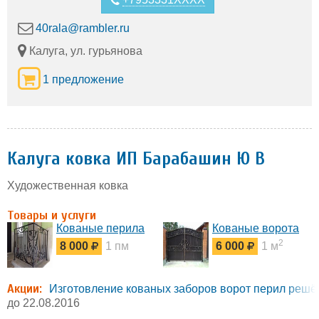
40rala@rambler.ru
Калуга, ул. гурьянова
1 предложение
Калуга ковка ИП Барабашин Ю В
Художественная ковка
Товары и услуги
Кованые перила
Кованые ворота
2
8 000
1 пм
6 000
1 м
Акции:
Изготовление кованых заборов ворот перил решёт
до 22.08.2016