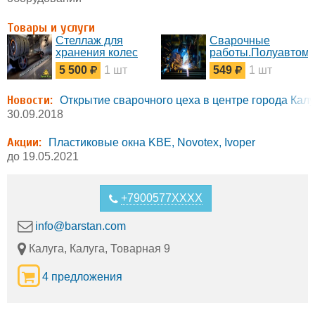
Товары и услуги
Стеллаж для
Сварочные
хранения колес
работы.Полуавтома
5 500
1 шт
549
1 шт
Новости:
Открытие сварочного цеха в центре города Калу
30.09.2018
Акции:
Пластиковые окна KBE, Novotex, Ivoper
до 19.05.2021
+7900577XXXX
info@barstan.com
Калуга, Калуга, Товарная 9
4 предложения