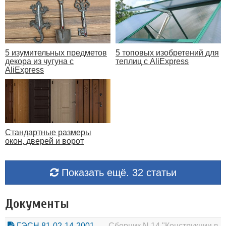
5 изумительных предметов
5 топовых изобретений для
декора из чугуна с
теплиц с AliExpress
AliExpress
Стандартные размеры
окон, дверей и ворот
Показать ещё. 32 статьи
Документы
ГЭСН 81-02-14-2001
Сборник N 14 "Конструкции в