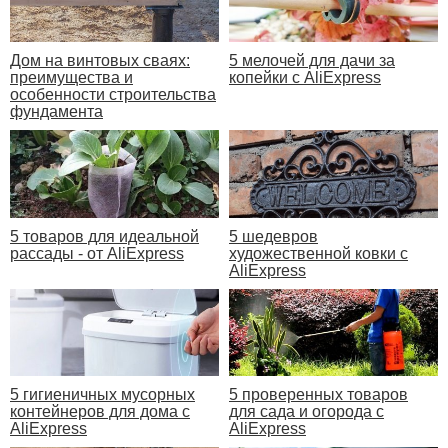
Дом на винтовых сваях:
5 мелочей для дачи за
преимущества и
копейки с AliExpress
особенности строительства
фундамента
5 товаров для идеальной
5 шедевров
рассады - от AliExpress
художественной ковки с
AliExpress
5 гигиеничных мусорных
5 проверенных товаров
контейнеров для дома с
для сада и огорода с
AliExpress
AliExpress